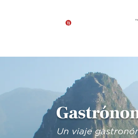
Ex
Ver paulines
Inicio
E
Gastrónom
Un viaje gastronó