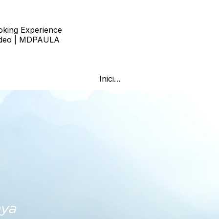
oking Experience
ideo | MDPAULA
Iniciar sesión
g
Nosotros
aya