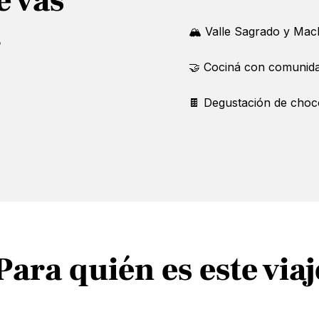
e vas
🏔 Valle Sagrado y Mac
r
🤝 Cociná con comunida
🍫 Degustación de choc
Para quién es este via