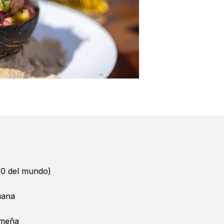
 10 del mundo)
uana
imeña