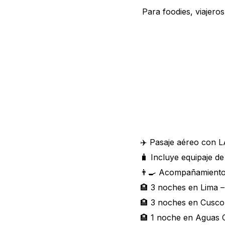
Para foodies, viajero
✈️ Pasaje aéreo con 
🧳 Incluye equipaje d
👨‍🍳 Acompañamiento 
🏨 3 noches en Lima – 
🏨 3 noches en Cusco –
🏨 1 noche en Aguas C