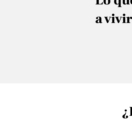
Lo qu
a vivi
¿