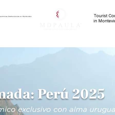
Tourist Co
periencias Gastronómicas en Montevideo
in Montev
xperiencias
Tienda
Club
Empresas
Blo
ada: Perú 2025
mico exclusivo con alma urugu