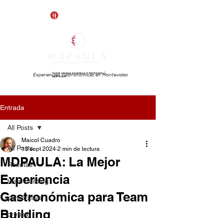
Saldo Paulines
Tourist Cooking Experience in Montevideo |
Experiencias Gastronómicas en Montevideo
MDPAULA
Entrada
All Posts
Maicol Cuadro
All Posts
13 sept 2024
2 min de lectura
MDPAULA: La Mejor
Recetas
Experiencia
team building
Gastronómica para Team
corporativo
Building
prensa