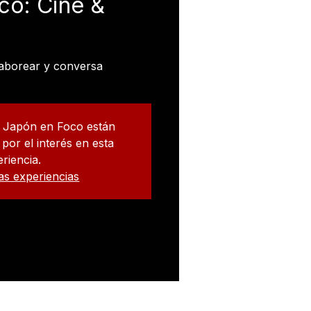
co: Cine &
aborear y conversa
a Japón en Foco están
por el interés en esta
riencia.
as experiencias