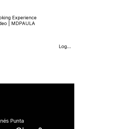
oking Experience
ideo | MDPAULA
Log In
iences
Blog
t
onés Punta