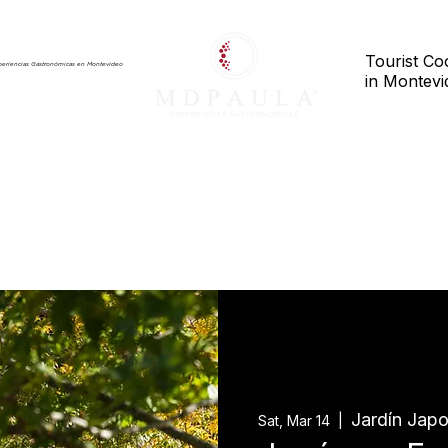
Tourist Co
periencias Gastronómicas en Montevideo
in Montev
rvicios
Servicios
Tienda
Club
Our Exper
Nosotros
Event Lis
Jardín Jap
Sat, Mar 14
  |  