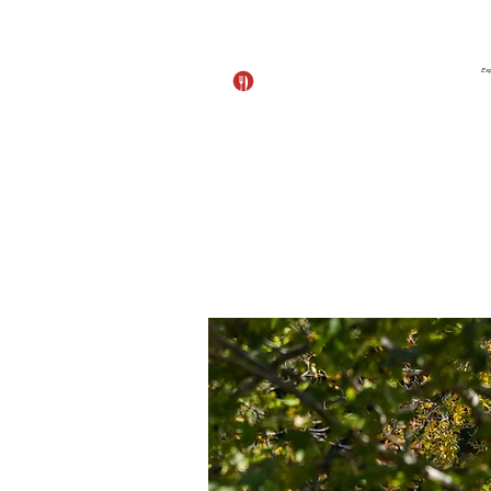
Ex
View points
Start
Se